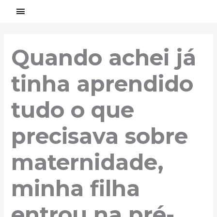
Ir
MENU
para
PRINCIPAL
Post
o
navigation
conteúdo
Quando achei já
tinha aprendido
tudo o que
precisava sobre
maternidade,
minha filha
entrou na pré-