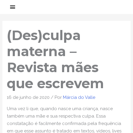
Ir
MENU
para
PRINCIPAL
Post
o
navigation
conteúdo
(Des)culpa
materna –
Revista mães
que escrevem
16 de junho de 2020
/ Por
Márcia do Valle
Uma vez li que, quando nasce uma criança, nasce
também uma mãe e sua respectiva culpa. Essa
constatação é facilmente confirmada pela frequência
em que esse assunto é tratado em textos, vídeos, lives