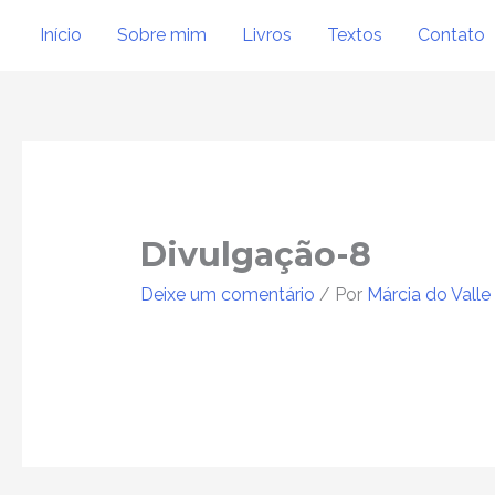
Ir
Início
Sobre mim
Livros
Textos
Contato
para
o
conteúdo
Post
navigation
Divulgação-8
Deixe um comentário
/ Por
Márcia do Valle