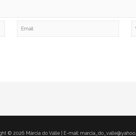
Email
W
ght © 2026 Márcia do Valle | E-mail: marcia_do_valle@yahoo