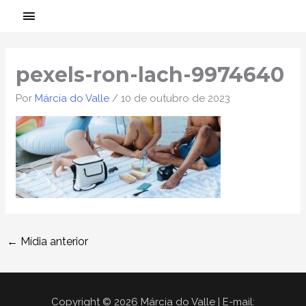
Ir
MENU
para
PRINCIPAL
Post
o
navigation
conteúdo
pexels-ron-lach-9974640
Por
Márcia do Valle
/
10 de outubro de 2023
←
Mídia anterior
Copyright © 2026 Márcia do Valle | E-mail: