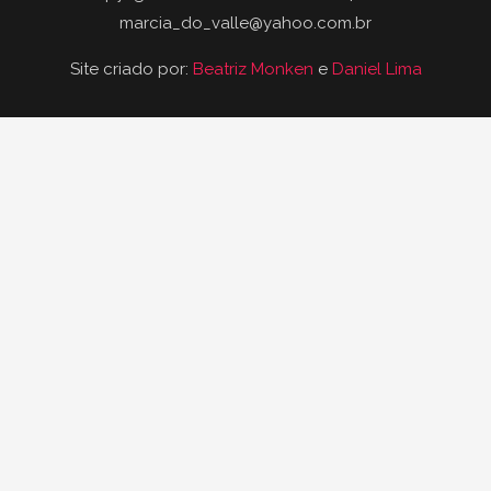
marcia_do_valle@yahoo.com.br
Site criado por:
Beatriz Monken
e
Daniel Lima