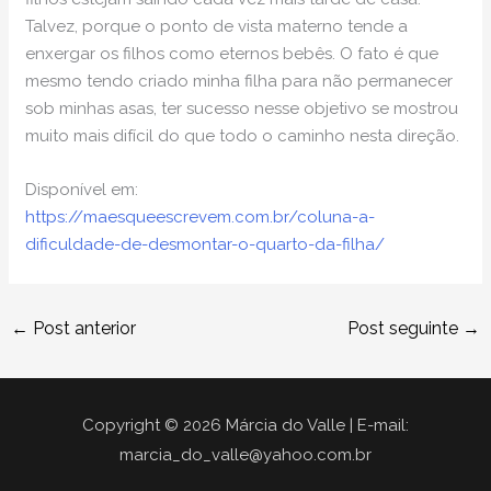
Talvez, porque o ponto de vista materno tende a
enxergar os filhos como eternos bebês. O fato é que
mesmo tendo criado minha filha para não permanecer
sob minhas asas, ter sucesso nesse objetivo se mostrou
muito mais difícil do que todo o caminho nesta direção.
Disponível em:
https://maesqueescrevem.com.br/coluna-a-
dificuldade-de-desmontar-o-quarto-da-filha/
←
Post anterior
Post seguinte
→
Copyright © 2026 Márcia do Valle | E-mail:
marcia_do_valle@yahoo.com.br