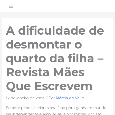
Ir
MENU
para
PRINCIPAL
Post
o
navigation
conteúdo
A dificuldade de
desmontar o
quarto da filha –
Revista Mães
Que Escrevem
17 de janeiro de 2024
/ Por
Márcia do Valle
Sempre priorizei criar minha filha para ganhar o mundo,
ser independente e ampliar seus horizontes. Por isso,