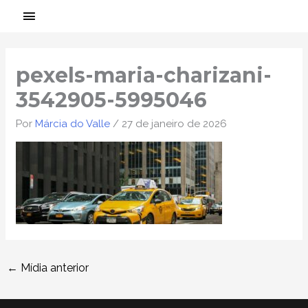
Ir
MENU
para
PRINCIPAL
Post
o
navigation
conteúdo
pexels-maria-charizani-
3542905-5995046
Por
Márcia do Valle
/
27 de janeiro de 2026
←
Mídia anterior