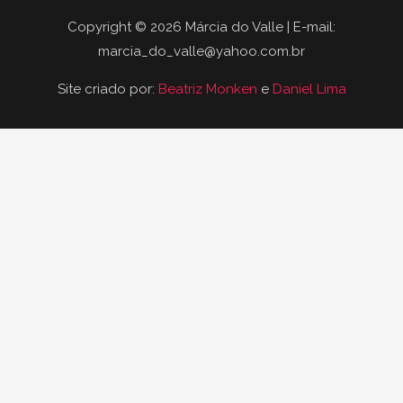
Copyright © 2026 Márcia do Valle | E-mail:
marcia_do_valle@yahoo.com.br
Site criado por:
Beatriz Monken
e
Daniel Lima