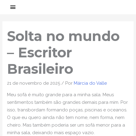
Ir
MENU
para
PRINCIPAL
Post
o
navigation
conteúdo
Solta no mundo
– Escritor
Brasileiro
21 de novembro de 2025
/ Por
Márcia do Valle
Meu sofá é muito grande para a minha sala. Meus
sentimentos também são grandes demais para mim. Por
isso, transbordam formando poças, piscinas e oceanos.
O que eu quero ainda não tem nome, nem forma, nem
cheiro. Mas também poderia ser um sofá menor para a
minha sala, deixando mais espaço vazio.