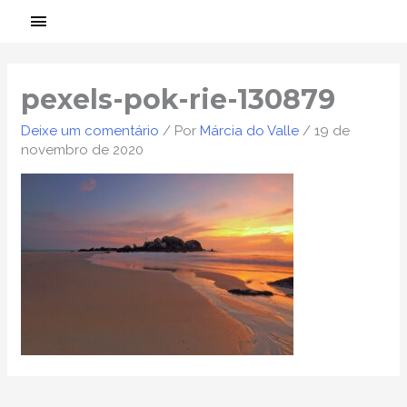
Ir
MENU
para
PRINCIPAL
Post
o
navigation
conteúdo
pexels-pok-rie-130879
Deixe um comentário
/ Por
Márcia do Valle
/
19 de
novembro de 2020