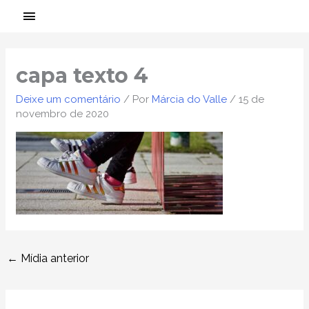
Ir
MENU
para
PRINCIPAL
Post
o
navigation
conteúdo
capa texto 4
Deixe um comentário
/ Por
Márcia do Valle
/
15 de
novembro de 2020
←
Mídia anterior