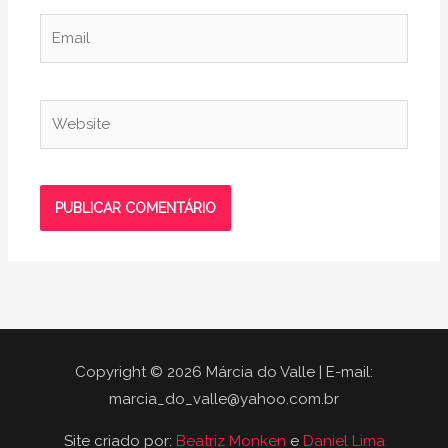
Email
Website
Copyright © 2026 Márcia do Valle | E-mail:
marcia_do_valle@yahoo.com.br
Site criado por:
Beatriz Monken
e
Daniel Lima