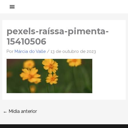
Ir
MENU
para
PRINCIPAL
Post
o
navigation
conteúdo
pexels-raíssa-pimenta-
15410506
Por
Márcia do Valle
/
13 de outubro de 2023
←
Mídia anterior