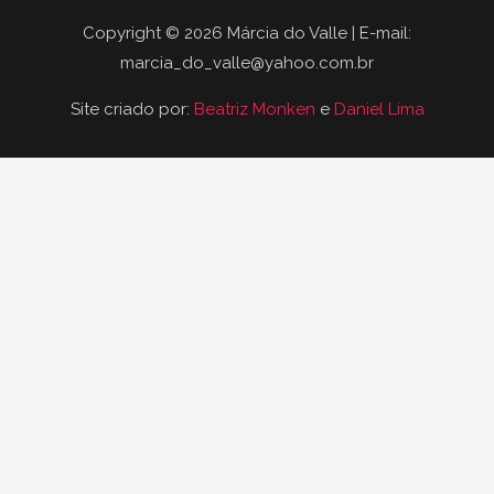
Copyright © 2026 Márcia do Valle | E-mail:
marcia_do_valle@yahoo.com.br
Site criado por:
Beatriz Monken
e
Daniel Lima