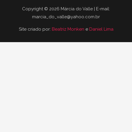
Copyright © 2026 Márcia do Valle | E-mail:
marcia_do_valle@yahoo.com.br
Site criado por:
Beatriz Monken
e
Daniel Lima