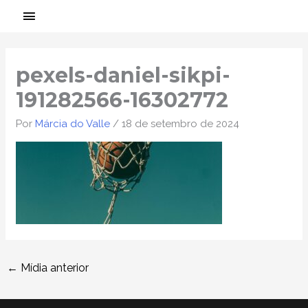
Ir
MENU
para
PRINCIPAL
Post
o
navigation
conteúdo
pexels-daniel-sikpi-
191282566-16302772
Por
Márcia do Valle
/
18 de setembro de 2024
←
Mídia anterior