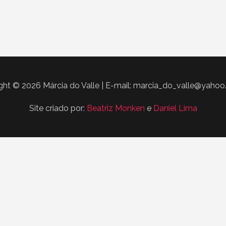
ght © 2026 Márcia do Valle | E-mail: marcia_do_valle@yahoo
Site criado por:
Beatriz Monken
e
Daniel Lima