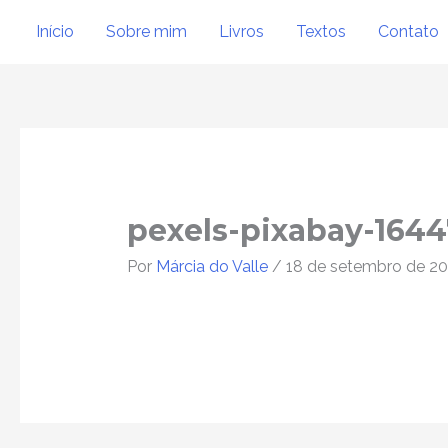
Ir
Início
Sobre mim
Livros
Textos
Contato
para
o
conteúdo
Post
navigation
pexels-pixabay-164
Por
Márcia do Valle
/
18 de setembro de 2