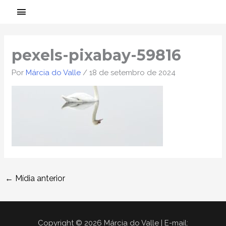
Ir
MENU
para
PRINCIPAL
Post
o
navigation
conteúdo
pexels-pixabay-59816
Por
Márcia do Valle
/
18 de setembro de 2024
←
Mídia anterior
Copyright © 2026 Márcia do Valle | E-mail: