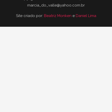
marcia_do_valle@yahoo.com.br
Site criado por:
Beatriz Monken
e
Daniel Lima