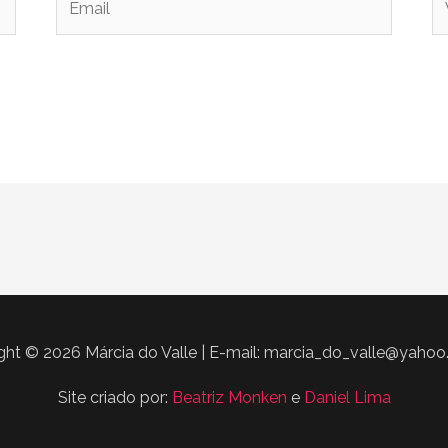
ght © 2026 Márcia do Valle | E-mail: marcia_do_valle@yahoo
Site criado por:
Beatriz Monken
e
Daniel Lima