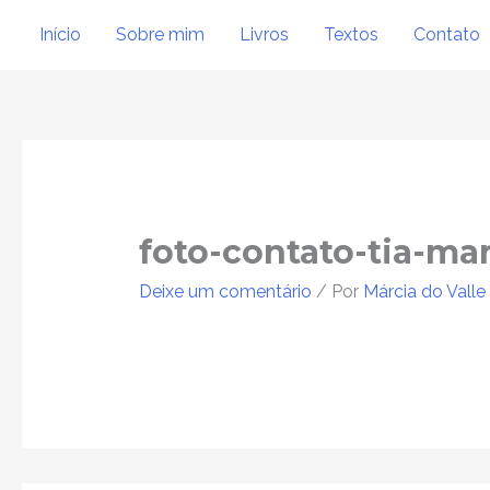
Ir
Início
Sobre mim
Livros
Textos
Contato
para
o
conteúdo
foto-contato-tia-ma
Deixe um comentário
/ Por
Márcia do Valle