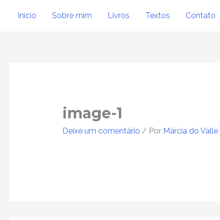
Ir
Início
Sobre mim
Livros
Textos
Contato
para
o
conteúdo
image-1
Deixe um comentário
/ Por
Márcia do Valle