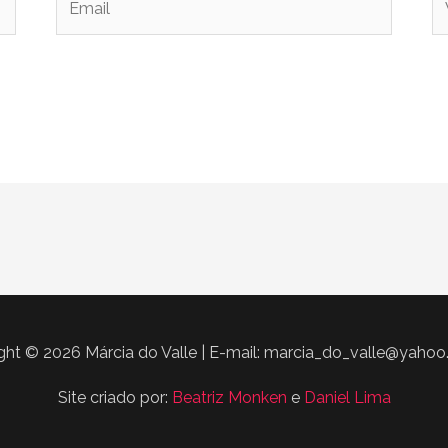
ght © 2026 Márcia do Valle | E-mail: marcia_do_valle@yahoo
Site criado por:
Beatriz Monken
e
Daniel Lima