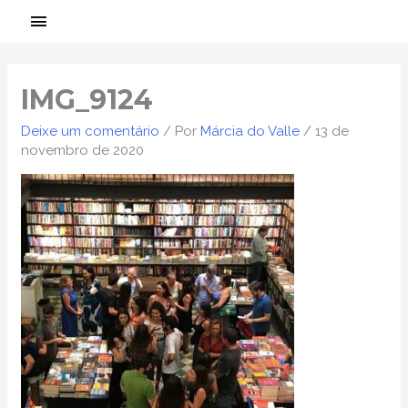
Ir
MENU
para
PRINCIPAL
o
conteúdo
IMG_9124
Deixe um comentário
/ Por
Márcia do Valle
/
13 de
novembro de 2020