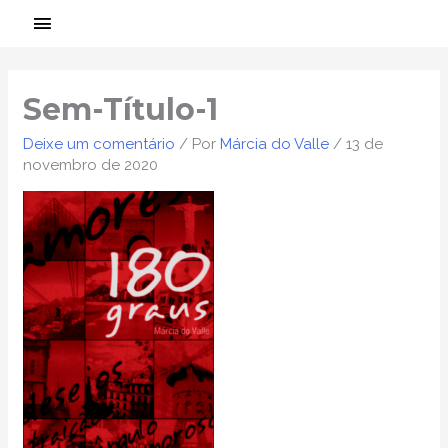
Ir
MENU
para
PRINCIPAL
o
conteúdo
Sem-Título-1
Deixe um comentário
/ Por
Márcia do Valle
/
13 de
novembro de 2020