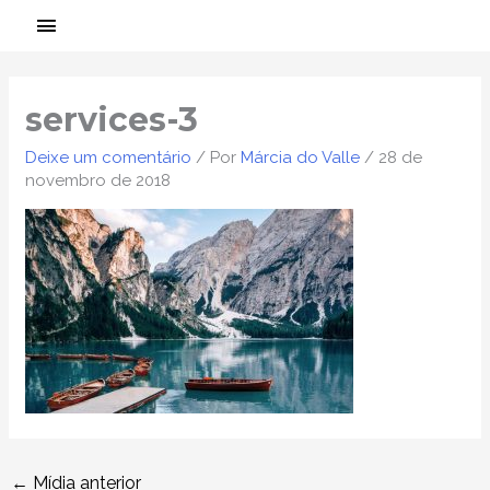
Ir
MENU
para
PRINCIPAL
Post
o
navigation
conteúdo
services-3
Deixe um comentário
/ Por
Márcia do Valle
/
28 de
novembro de 2018
←
Mídia anterior