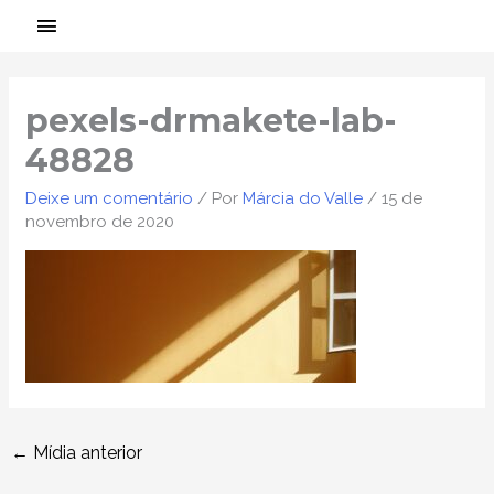
Ir
MENU
para
PRINCIPAL
Post
o
navigation
conteúdo
pexels-drmakete-lab-
48828
Deixe um comentário
/ Por
Márcia do Valle
/
15 de
novembro de 2020
←
Mídia anterior