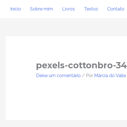
Ir
Início
Sobre mim
Livros
Textos
Contato
para
o
conteúdo
Post
navigation
pexels-cottonbro-3
Deixe um comentário
/ Por
Márcia do Valle