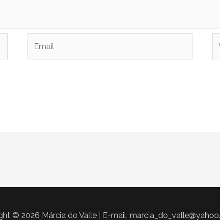
Email
W
ght © 2026 Márcia do Valle | E-mail: marcia_do_valle@yahoo